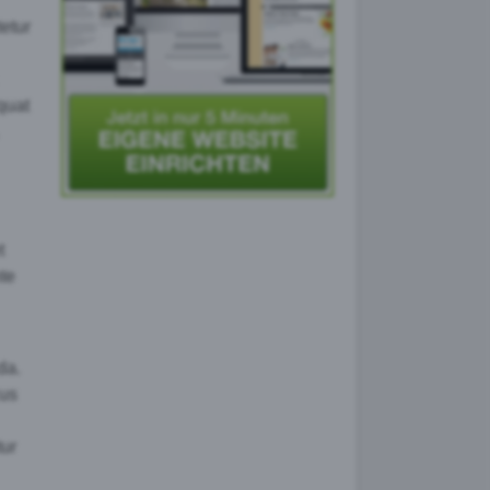
tetur
quat
t
nte
da.
cus
tur