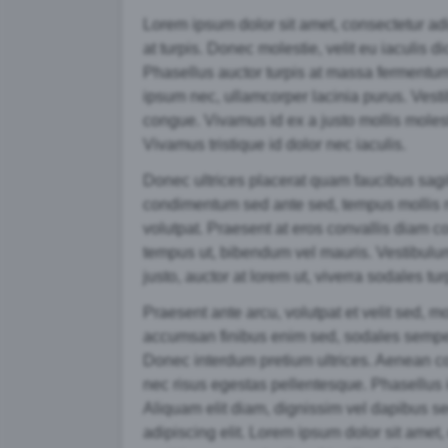
Lorem ipsum dolor sit amet, consectetur adipi
at turpis. Donec molestie, velit eu iaculis 
Phasellus auctor turpis at massa fermentum,
ipsum nec, ullamcorper lacinia purus. Vesti
congue. Vivamus id ex a justo mollis moles
Vivamus tristique id dolor nec iaculis.
Donec ultrices placerat quam faucibus sagitti
condimentum sed ante sed, tempus mollis nis
volutpat. Praesent at eros convallis diam c
tempus ut, bibendum vel mauris. Vestibulum le
justo, auctor at lorem ut, viverra sodales tu
Praesent ante arcu, volutpat et velit sed, mo
accumsan finibus enim sed, sodales semper
Donec interdum pretium ultrices. Aenean c
nec risus egestas pellentesque. Phasellus id
Aliquam elit diam, dignissim vel dapibus s
adipiscing elit. Lorem ipsum dolor sit amet,