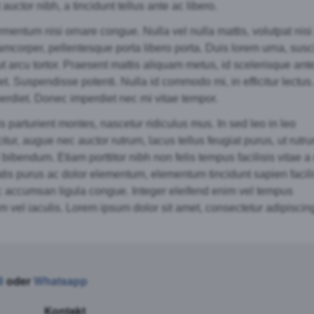
t auctor nibh, a tincidunt tellus ante ac libero.
mentum nisi ornare congue. Nulla vel nulla mattis, volutpat nisi 
amcorper, pellentesque porta libero porta. Duis lorem urna, susci
t arcu tortor. Praesent mattis aliquam metus, id scelerisque ant
quet. Suspendisse potenti. Nulla id commodo mi, in efficitur lectus.
mperdiet. Donec imperdiet nec mi vitae tempor.
parturient montes, nascetur ridiculus mus. In sed leo in leo
citur, augue nec auctor rutrum, lacus tellus feugiat purus, ut rutr
ibendum. Etiam porttitor nibh non felis tempus facilisis vitae a 
is purus ac dolor elementum, elementum tincidunt sapien facili
c accumsan ligula congue. Integer eleifend enim vel tempus
 vel iaculis. Lorem ipsum dolor sit amet, consectetur adipiscing 
8
oder
Whatsapp
Kontakt