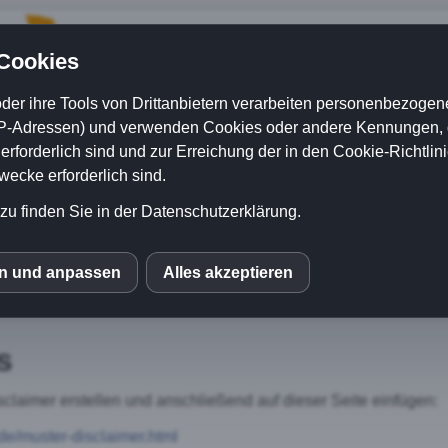
 Cookies
der ihre Tools von Drittanbietern verarbeiten personenbezogene
P-Adressen) und verwenden Cookies oder andere Kennungen, di
rforderlich sind und zur Erreichung der in den Cookie-Richtlin
cke erforderlich sind.
zu finden Sie in der Datenschutzerklärung.
der
Whatsapp
en und anpassen
Alles akzeptieren
S
Rosen bestellen
Was sind stabilsierte Rosen
Über mich
Kr
ube
s
claimer erstellen und anschließend auf dieser Seite einfügen:
book
e/muster-disclaimer.html