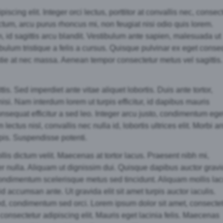
scing elit. Integer orci lectus, porttitor at convallis nec, consec
dictum, arcu purus rhoncus mi, non feugiat nisi odio quis lorem.
 id sagittis arcu blandit. Vestibulum ante sapien, malesuada ut
bulum tristique a felis a cursus. Quisque pulvinar ex eget conse
tie at nec massa. Aenean tempor consectetur metus vel sagittis.
s. Sed imperdiet ante vitae aliquet lobortis. Duis ante tortor,
i. Nam interdum lorem ut turpis efficitur, id dapibus mauris
onsequat efficitur a sed leo. Integer arcu justo, condimentum ege
ctus nisl, convallis nec nulla id, lobortis ultrices elit. Morbi a
rpis. Suspendisse potenti.
llis dictum velit. Maecenas at tortor lacus. Praesent nibh mi,
 nulla. Aliquam ut dignissim dui. Quisque dapibus auctor gravi
ondimentum scelerisque metus sed tincidunt. Aliquam mollis la
 accumsan ante. Ut gravida elit sit amet turpis auctor iaculis.
ed, condimentum sed orci. Lorem ipsum dolor sit amet, consecte
 consectetur adipiscing elit. Mauris eget lacinia felis. Maecenas