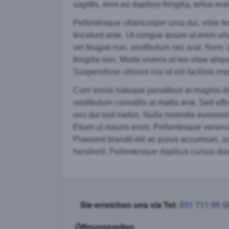
sagittis, eros eu dapibus fringilla, tellus era
Pellentesque ullamcorper urna dui, vitae fer
tincidunt ante. Ut congue ipsum ut enim ull
vel feugiat non, vestibulum nec erat. Nunc u
fringilla non. Morbi viverra ut leo vitae ali
Suspendisse ultrices nisi id elit facilisis i
Cum sociis natoque penatibus et magnis dis 
vestibulum convallis at mattis erat. Sed effi
orci dui sed metus. Nulla molestie euismod b
Etiam ut mauris enim. Pellentesque venenat
Praesent blandit elit ac purus accumsan, a
hendrerit. Pellentesque dapibus cursus diam
Sie erreichen uns via Tel:
031 711 05 0
Öffnungszeiten