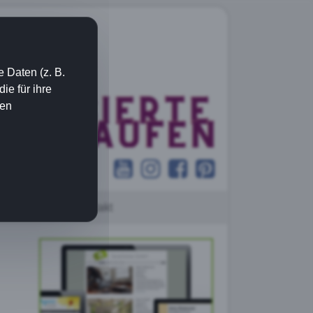
 Daten (z. B.
e für ihre
ien
eative Ideen
Kontakt