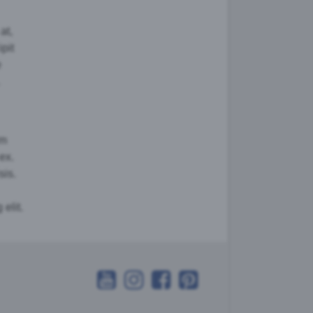
at,
pit
e
um
ex.
sis.
elit.